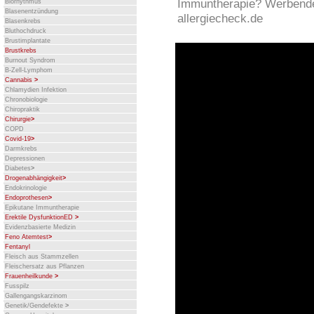
Immuntherapie? Werbender 
Biorhythmus
Blasenentzündung
allergiecheck.de
Blasenkrebs
Bluthochdruck
Brustimplantate
Brustkrebs
Burnout Syndrom
B-Zell-Lymphom
Cannabis
>
Chlamydien Infektion
Chronobiologie
Chiropraktik
Chirurgie
>
COPD
Covid-19
>
Darmkrebs
Depressionen
Diabetes
>
Drogenabhängigkeit
>
Endokrinologie
Endoprothesen
>
Epikutane Immuntherapie
Erektile DysfunktionED
>
Evidenzbasierte Medizin
Feno Atemtest
>
Fentanyl
Fleisch aus Stammzellen
Fleischersatz aus Pflanzen
Frauenheilkunde
>
Fusspilz
Gallengangskarzinom
Genetik/Gendefekte
>