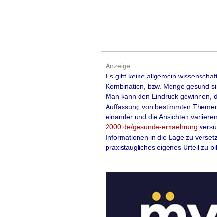
Das H1-Antihistam
Generation
Prome
verordnet. Der m
kommt aberauch be
innerer Unruhe zu
Anzeige
Es gibt keine allgemein wissenschaf
Kombination, bzw. Menge gesund sin
Doch in der Verga
Man kann den Eindruck gewinnen, das
lenken die Aufmer
Auffassung von bestimmten Themen h
einander und die Ansichten variiere
Risiken: Der Wirk
2000.de/gesunde-ernaehrung
versu
lebensgefährlich
Informationen in die Lage zu verset
praxistaugliches eigenes Urteil zu bi
Der Nutzen der M
Nebenwirkungen d
Experten empfehl