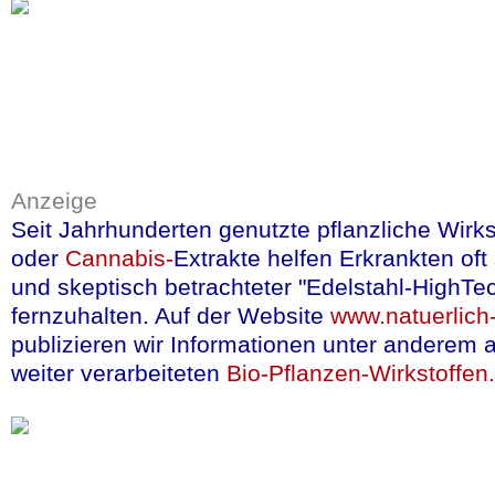
aufwändige und da
Allergietestung ve
mehr lesen
(in d
Quelle:Pharmakotherapie,
Anzeige
Seit Jahrhunderten genutzte pflanzliche Wirk
mehr lesen
(in en
oder
Cannabis-
Extrakte helfen Erkrankten of
und skeptisch betrachteter "Edelstahl-HighTe
Quelle:JAMA Internal Med
fernzuhalten. Auf der Website
www.natuerlich-
publizieren wir Informationen unter anderem 
mehr lesen
(in en
weiter verarbeiteten
Bio-Pflanzen-Wirkstoffen.
Quelle: JAMA Internat Me