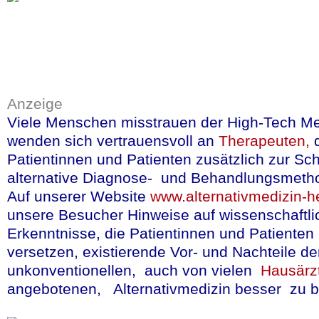
Weniger als 5% de
Penicillin-Allergi
lebensrettende Me
Anzeige
Die übliche Folge 
Viele Menschen misstrauen der High-Tech Me
Penicillin-Allergie
wenden sich vertrauensvoll an
Therapeuten,
Patientinnen und Patienten zusätzlich zur Sc
häufiger ein Breits
alternative Diagnose- und Behandlungsmeth
ausreichenden Sch
Auf unserer Website
www.alternativmedizin-he
ist unnötig teuer,
unsere Besucher Hinweise auf wissenschaftli
und erhöht außerd
Erkenntnisse, die Patientinnen und Patienten 
Antibiotika-Resist
versetzen, existierende Vor- und Nachteile de
unkonventionellen, auch von vielen
Hausärz
Hier hilft das Ent
angebotenen, Alternativmedizin besser zu be
Test-Score,
weiter