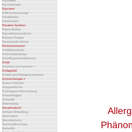
Psychiatrie
Psychotherapie
Rauchen
>
Reflexzonenmassage
Rehabilitation
Reisemedizin
Reizdarm-Syndrom
Report Medizin
Reproduktionsmedizizin
Rheuma-Therapie
Rheumatoide Arthritis
Rückenschmerzen
Schilddrüsenkrebs
Schimmelpilzallergie
Schnellhyposensibilisierung
Schlaf
Schönheit und Harmonie
>
Schlaganfall
Schlank jetzt/Übergewichtipositas
Schmerztherapie
>
Science Podcast
>
Schuppenflechte
Schwangerschaftsverhütung
Schwerhörigkeit
Schwindel
Selbstheilung
Allerg
Sexualmedizin
>
Softlaser-Behandlung
Sportmedizin
Spurenelemente
Phänom
Stammzellforschung
Sterbehilfe