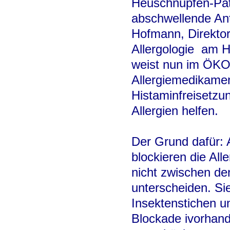
Heuschnupfen-Pati
Behandlung, z.B.
abschwellende Anti
leichten Verlaufs
Hofmann, Direktor
wirksam.
Allergologie am H
Außerdem haben v
weist nun im ÖKO 
Nebenwirkungen w
Allergiemedikamen
zu fahren. Die E
Histaminfreisetz
Immuntherapie
w
Allergien helfen.
immer wieder mit 
Studien
eindeuti
Der Grund dafür: A
Auch die um Dis
blockieren die Al
WHO (Weltgesundh
nicht zwischen de
spezifische Immun
unterscheiden. Si
verfügbare
Behan
Insektenstichen u
immunologische
Blockade ivorhand
den weiteren natü