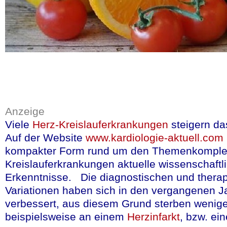
New England Jour
Sie zeigten, dass
neu synthetisierte
Allergiker aller A
unbeabsichtigten 
Lebensmitteln
wie
Anzeige
allergenen Getreid
Viele
Herz-Kreislauferkrankungen
steigern da
allergischen Symp
Auf der Website
www.kardiologie-aktuell.com
lebensbedrohliche
kompakter Form rund um den Themenkomple
die Allergiker der 
Kreislauferkrankungen aktuelle wissenschaftl
Die
US-Arzneimit
Erkenntnisse. Die diagnostischen und thera
Omalizumab
nun 
Variationen haben sich in den vergangenen J
verbessert, aus diesem Grund sterben weni
Lebensjahr zugel
beispielsweise an einem
Herzinfarkt
, bzw. e
kann in Zukunft di