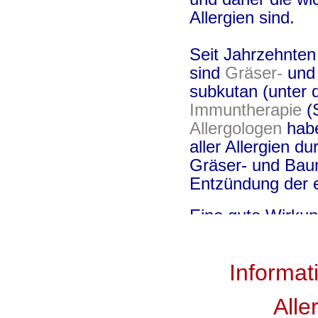
Allergien sind.
Seit Jahrzehnte
sind
Gräser-
un
subkutan (unter
Immuntherapie
(
Allergologen
hab
aller Allergien 
Gräser- und Baum
Entzündung der e
Eine gute Wirku
wurde nicht nur b
auch bei
Hundeh
Informa
der ebenfalls wei
(meist
Wespen
-
Alle
spezifische sub