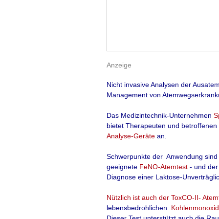
Primärprävent
Anzeige
Nicht invasive Analysen der Ausatem
„Toleranz kan
Management von Atemwegserkrank
sich Allergen
Das
Medizintechnik
-Unternehmen
S
bietet Therapeuten und betroffenen
Fast jedes dritte 
Analyse-Geräte
an.
bestimmte Allergen
Schwerpunkte der Anwendung sind
verhindern, und w
geeignete
FeNO-Atemtest
- und de
Diagnose einer Laktose-Unverträglich
Derzeit basteln Ex
Thema. Konsentie
Nützlich ist auch der
ToxCO-II- Atem
einem Allergiekon
lebensbedrohlichen
Kohlenmonoxid
Dieser Test unterstützt auch die
Rau