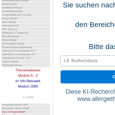
Hausstaubmilben-Allergie
Sie suchen nac
Heuschnupfen
Hundehaar-Allergie
Insektengift-Allergie
Intralymphatische Immunth.
Katzen-Allergie
den Bereic
Latex-Allergie
Lebensmittel-All.
MPL-Adjuvans
Molekulare A. Diagnostik
Penicillin-Allergie
Pollen-Allergie
Schimmelpilz-Allergie
Bitte d
Schnell-Hyposensibilisierung
Subkutane Immuntherapie SCIT
Spezifische Immuntherapie SIT
Sublinguale-Immunth. SLIT
Tierhaar-Allergie
Wespengift-Allergie
Themenwebsites
Medizin A - Z
C
im Info-Netzwerk
Medizin 2000
Diese KI-Recherch
www.allergiet
2.1.2026
Homepage Medizin-2000
Homepage LaHave Media
Ärzte in Deutschland
>