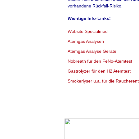
Diät während der 
vorhandene Rückfall-Risiko.
Kind vor Allergien
Wichtige Info-Links:
Beweise betonte 
Website Specialmed
mehr lesen
(in d
Atemgas Analysen
Atemgas Analyse Geräte
Quelle:
Medical Tribune
, 
Nobreath für den FeNo-Atemtest
Gastrolyzer für den H2 Atemtest
Smokerlyser u.a. für die Rauchere
Der über Jahr
Rahmen einer 
Wirkstoff
Prom
Nebenwirkung