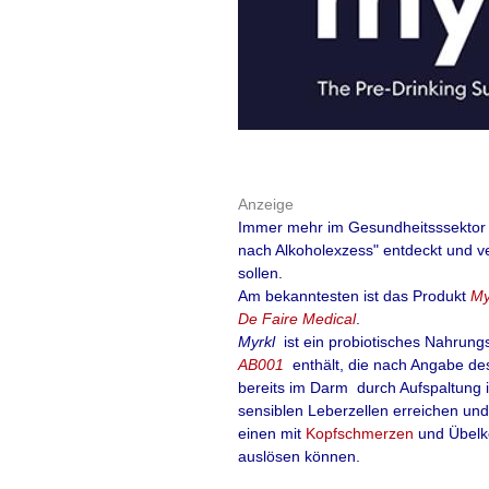
Wirkstoff - der in
Promethazin-neura
Diese bisher als 
sollten nicht ohn
sachkundigen Arz
werden.
Anzeige
Immer mehr im Gesundheitsssektor 
mehr lesen
(in d
nach Alkoholexzess" entdeckt und v
sollen.
Quelle: t-online, 26.5.202
Am bekanntesten ist das Produkt
My
De Faire Medical
.
Myrkl
ist ein probiotisches
Nahrungs
AB001
enthält, die nach Angabe des
bereits im Darm durch Aufspaltung in
sensiblen Leberzellen erreichen und
einen mit
Kopfschmerzen
und Übelk
Die
European 
auslösen können.
Clinical Immu