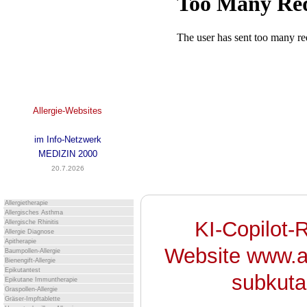
Allergie-Websites
im Info-Netzwerk
MEDIZIN 2000
20.7.2026
Allergietherapie
Allergisches Asthma
KI-Copilot-
Allergische Rhinitis
Allergie Diagnose
Apitherapie
Website www.al
Baumpollen-Allergie
Bienengift-Allergie
Epikutantest
subkuta
Epikutane Immuntherapie
Graspollen-Allergie
Gräser-Impftablette