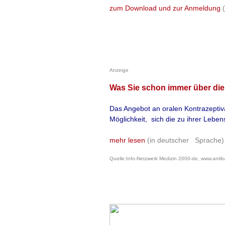
zum Download und zur Anmeldung
Wie das Fachblat
populären Wearabl
Kopfhörer schwer
Symptome auslös
Anzeige
Diese in vielerle
Was Sie schon immer über di
gehören bei viele
Das Angebot an oralen Kontrazeptiva 
Allerdings können
Möglichkeit, sich die zu ihrer Lebe
Kontaktekzeme sor
mehr lesen
(in deutscher Sprache)
Acrylate und Metha
Bestandteil von In
Quelle:Info-Netzwerk Medizin 2000-de, www.antiba
mehr lesen
(in d
Quelle:
Medical Tribune
e,