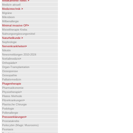
Medikamente News
>
Medizin aktuell
Medizintechnik
>
Migräne
Mikrobiom
Milbenallergie
Minimal invasive OP
>
Misteltherapie Krebs
Nahrungsergänzungsmittel
Naturheilkunde
>
Nephrologie
Nervenkrankheiten
>
Nikotin
Newsmeldungen 2010-2024
Notfallmedizin
>
Orthopädie
>
Organ-Transplantation
Osteoporose
Osteopathie
Palliativmedizin
Phagentherapie
Pharmaökonomie
Physiotherapie
>
Pilates Methode
Pilzerkrankungen
>
Plastische Chirurgie
Podologie
Pollenallergie
Presseerklärungen
>
Prostatakrebs
Psilocybin (Magic Musrooms)
Psoriasis