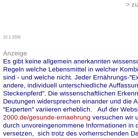
> z
Allergie-Prop
kann die Ents
durch das kon
Erdnüssen ve
10.1.2026
Eine neue, im Fac
Anzeige
vom
National Insi
Es gibt keine allgemein anerkannten wissensc
und finanzierte St
Regeln welche Lebensmittel in welcher Komb
sind - und welche nicht. Jeder Ernährungs-"Ex
Einführung von Er
andere, individuell unterschiedliche Auffassun
Kinder in 71% der
Steckenpferd". Die wissenschaftlichen Erken
klinisch relevante
Deutungen widersprechen einander und die A
kann. Erdnuss-All
"Experten" variieren erheblich. Auf der Webs
tödlich verlaufen
2000.de/gesunde-ernaehrung
versuchen wir 
durch unvoreingenommene Informationen in d
mehr lesen
(in en
versetzen, sich trotz des vorherrschenden 