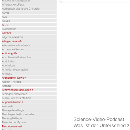
Adipositas/Übergewicht
Affenpocken,Mpox
Ästhetisch plastische Chirurgie
ADHS
ALS
ASMR
AIDS
Akupunktur
Alkohol
Allgemeinmedizin
Allergietherapie
>
Alternativmedizin heute
Alzheimer-Demenz
Antibabypille
Anschlussheilbehandlung
Antibiotika
Apotheken
Arthritis, rheumatoide
Arthrose
Arzneimittel-News
>
Aspirin Therapie
Asthma
Atemwegserkrankungen
>
Atemgas-Analysen
>
Audio Podcasts Medizin
Augenheilkunde
>
Ayurveda
Baumpollenallergie
Bauchspeicheldrüsenkrebs
Science-Video-Podcast
Bienengiftallergie
Biologischer Bypass
Was ist der Unterschied z
Bio-Lebensmittel