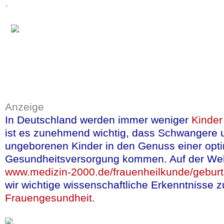
.
Lebensmittelallerg
nicht immer unter
können.
mehr lesen
(in en
Quelle:Newsletter Nationa
Anzeige
In Deutschland werden immer weniger
Kinder
ist es zunehmend wichtig, dass Schwangere u
Falsch etiketti
ungeborenen Kinder in den Genuss einer opt
Gesundheitsversorgung kommen. Auf der We
in 95% der Fäl
www.medizin-2000.de/frauenheilkunde/geburts
Penicillin-Alle
wir wichtige wissenschaftliche Erkenntnisse
Frauengesundheit.
Eine in der Krankh
Allergie ist relati