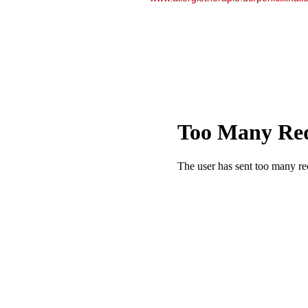
Therapieplans
- Schulung zu Al
Notfallmedikamen
- Verordnung von 
- Psychologische 
Patienten mit erh
- Behandlung mit
- Orale Immunther
und Eier für Kind
mehr lesen
(in en
Quelle:Allergy, 30.10.202