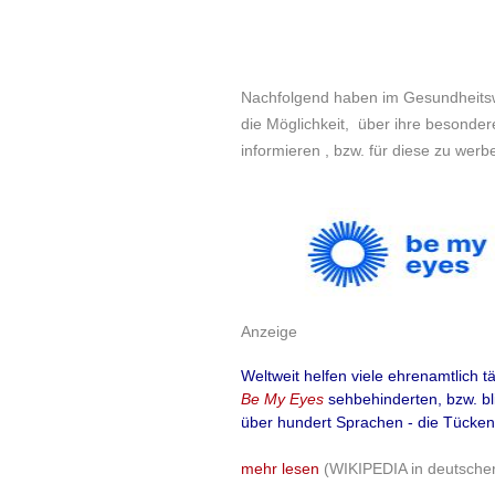
aufgrund wissens
mehr lesen
(in d
beantwortet wer
mehr lesen
(in d
Nachfolgend haben im Gesundheits
Es ist aber aufg
die Möglichkeit, über ihre besonde
wahrscheinlich, d
Quelle: werbende Inform
informieren , bzw. für diese zu werb
ausreichender un
adhoc,3.6.2025
effiziente orale
A
Der Erfolg steht u
Allergen-Extrakt
behandelnder Arzt
Kontaktallerg
diese Qualität zu
Anzeige
Artikel
angewiesen, den
Weltweit helfen viele ehrenamtlich tä
vertrauen - also 
Be My Eyes
sehbehinderten, bzw. b
Wirkung der Ther
Wearables und
über hundert Sprachen - die Tücken 
einige Jahre nac
aufgrund enth
mehr lesen
(WIKIPEDIA in deutsche
Kontaktallerg
Dr. med. Jochen Kubit