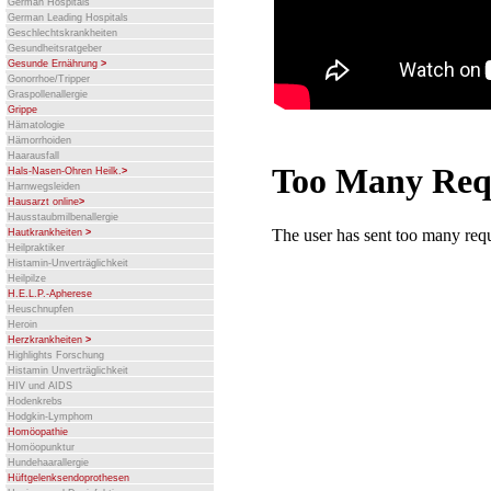
German Hospitals
German Leading Hospitals
Geschlechtskrankheiten
Gesundheitsratgeber
Gesunde Ernährung
>
Gonorrhoe/Tripper
Graspollenallergie
Grippe
Hämatologie
Hämorrhoiden
Haarausfall
Hals-Nasen-Ohren Heilk.
>
Harnwegsleiden
Hausarzt online
>
Hausstaubmilbenallergie
Hautkrankheiten
>
Heilpraktiker
Histamin-Unverträglichkeit
Heilpilze
H.E.L.P.-Apherese
Heuschnupfen
Heroin
Herzkrankheiten
>
Highlights Forschung
Histamin Unverträglichkeit
HIV und AIDS
Hodenkrebs
Hodgkin-Lymphom
Homöopathie
Homöopunktur
Hundehaarallergie
Hüftgelenksendoprothesen