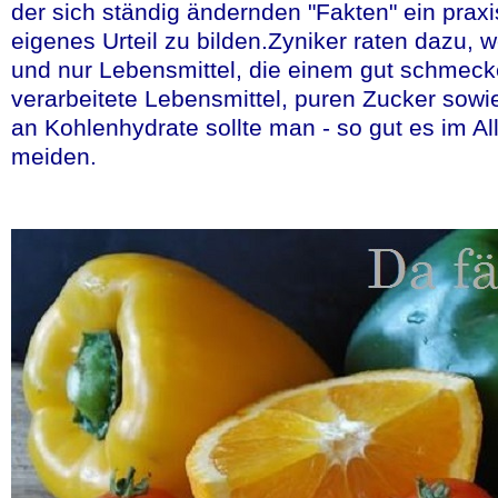
der sich ständig ändernden "Fakten" ein praxi
Quelle:Newsletter/Presse
eigenes Urteil zu bilden.Zyniker raten dazu, 
und nur Lebensmittel, die einem gut schmecke
verarbeitete Lebensmittel, puren Zucker sow
an Kohlenhydrate sollte man - so gut es im All
meiden.
Ein im Labor e
wirksames Sch
Das Leben von
Lebensmittel-A
sicherer werd
Auf dem diesjähr
of Allergy, Asth
D.C. die von Alle
Ergebnisse der
O