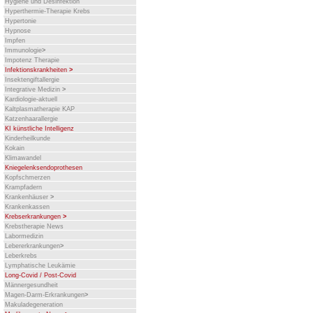
Hygiene und Desinfektion
Hyperthermie-Therapie Krebs
Hypertonie
Hypnose
Impfen
Immunologie
>
Impotenz Therapie
Infektionskrankheiten
>
Insektengiftallergie
Integrative Medizin
>
Kardiologie-aktuell
Kaltplasmatherapie KAP
Katzenhaarallergie
KI künstliche Intelligenz
Kinderheilkunde
Kokain
Klimawandel
Kniegelenksendoprothesen
Kopfschmerzen
Krampfadern
Krankenhäuser
>
Krankenkassen
Krebserkrankungen
>
Krebstherapie News
Labormedizin
Lebererkrankungen
>
Leberkrebs
Lymphatische Leukämie
Long-Covid / Post-Covid
Männergesundheit
Magen-Darm-Erkrankungen
>
Makuladegeneration