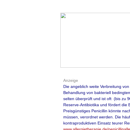
bahnbrechende
Umgang mit Ig
Nahrungsmitte
In den im angeseh
veröffentlichten L
Umgang mit IgE-ve
wird ein ganzheit
folgende Punkte u
Anzeige
Die angeblich weite Verbreitung vo
- Allergenvermei
Behandlung von bakteriell bedingten
spezialisierten E
selten überprüft und ist oft (bis z
Reserve-Antibiotika und fördert die 
- Verordnung von
Preisgünstiges Penicillin könnte na
allergischen Reak
müssen, verordnet werden. Die häufi
kontraproduktiven Einsatz teurer Re
- Ausarbeitung und
www.allergietherapie.de/penicillinall