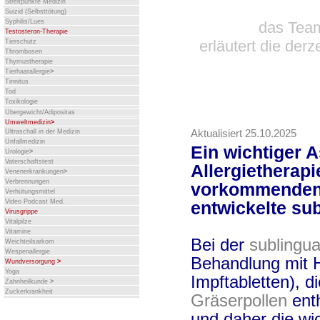
Streitpunkte Medizin
Suizid (Selbsttötung)
Syphilis/Lues
das Team
Testosteron-Therapie
erläutert die der
Tierschutz
Thrombosen
Thymustherapie
Tierhaarallergie
>
Tinnitus
Tod
Toxikologie
Übergewicht/Adipositas
Umweltmedizin
>
Aktualisiert 25.10.2025
Ultraschall in der Medizin
Unfallmedizin
Ein wichtiger 
Urologie
>
Vaterschaftstest
Allergietherapi
Venenerkrankungen
>
Verbrennungen
vorkommenden G
Verhütungsmittel
Video Podcast Med.
entwickelte su
Virusgrippe
Vitalpilze
Vitamine
Bei der
sublingu
Weichteilsarkom
Wespenallergie
Behandlung mit H
Wundversorgung
>
Yoga
Impftabletten), d
Zahnheilkunde
>
Zuckerkrankheit
Gräserpollen
ent
und daher die wi